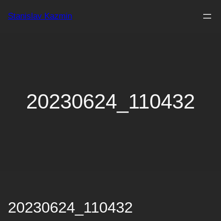
Zum
Stanislav Kazmin
Inhalt
springen
20230624_110432
20230624_110432