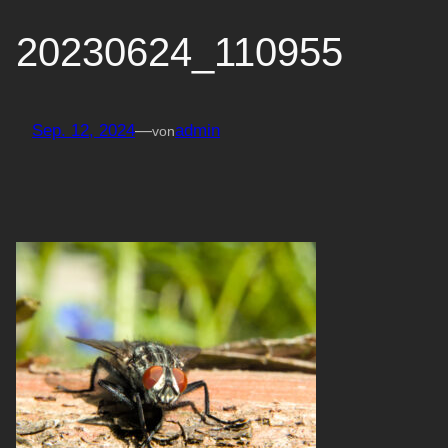
20230624_110955
Sep. 12, 2024
—
admin
von